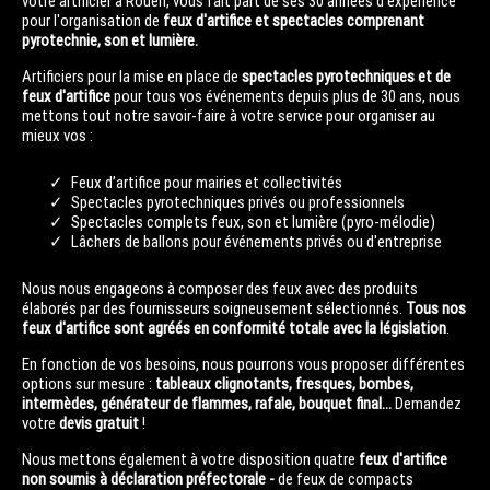
votre artificier à Rouen, vous fait part de ses 30 années d'expérience
pour l'organisation de
feux d'artifice et spectacles comprenant
pyrotechnie, son et lumière.
Artificiers pour la mise en place de
spectacles pyrotechniques et de
feux d'artifice
pour tous vos événements depuis plus de 30 ans, nous
mettons tout notre savoir-faire à votre service pour organiser au
mieux vos :
Feux d’artifice pour mairies et collectivités
Spectacles pyrotechniques privés ou professionnels
Spectacles complets feux, son et lumière (pyro-mélodie)
Lâchers de ballons pour événements privés ou d'entreprise
Nous nous engageons à composer des feux avec des produits
élaborés par des fournisseurs soigneusement sélectionnés.
Tous nos
feux d'artifice sont agréés en conformité totale avec la législation
.
En fonction de vos besoins, nous pourrons vous proposer différentes
options sur mesure :
tableaux clignotants, fresques, bombes,
intermèdes, générateur de flammes, rafale, bouquet final…
Demandez
votre
devis gratuit
!
Nous mettons également à votre disposition quatre
feux d'artifice
non soumis à déclaration préfectorale -
de feux de compacts